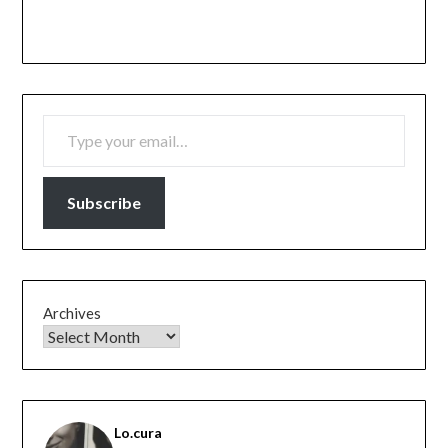
TYPE YOUR EMAIL…
Subscribe
Archives
Lo.cura