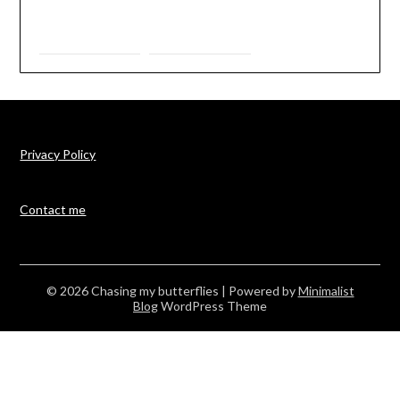
Privacy Policy
Contact me
© 2026 Chasing my butterflies
| Powered by
Minimalist
Blog
WordPress Theme