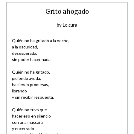
Grito ahogado
Posted
by
Lo.cura
on
30/03/2017
Quién no ha gritado a la noche,
a la oscuridad,
desesperada,
sin poder hacer nada.
Quién no ha gritado,
pidiendo ayuda,
haciendo promesas,
llorando
y sin recibir respuesta.
Quién no tuvo que
hacer eso en silencio
con una máscara
y encerrado