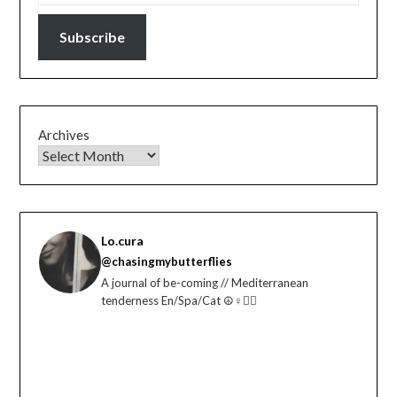
Subscribe
Archives
Lo.cura
@chasingmybutterflies
A journal of be-coming // Mediterranean
tenderness En/Spa/Cat ☮️♀️🏳️‍🌈