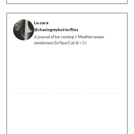
Lo.cura
@chasingmybutterflies
A journal of be-coming // Mediterranean
tenderness En/Spa/Cat ☮️♀️🏳️‍🌈