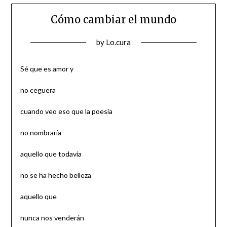
Cómo cambiar el mundo
Posted
by
Lo.cura
on
05/05/2024
Sé que es amor y
no ceguera
cuando veo eso que la poesía
no nombraría
aquello que todavía
no se ha hecho belleza
aquello que
nunca nos venderán