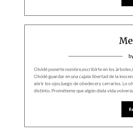
Me 
P
b
o
Olvidé ponerte nombre,escribirte en los árboles,s
0
Olvidé guardar en una cajala libertad de la inocen
abrir los ojos,luego de obedecery cerrarlos. Lo o
distinto. Prométeme que algún díala vida volver
R