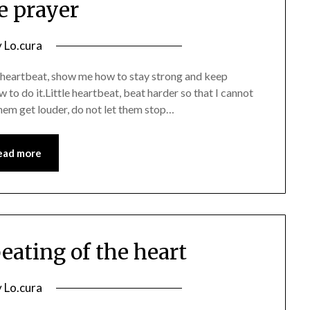
le prayer
osted
y
Lo.cura
n
e heartbeat, show me how to stay strong and keep
9/06/2016
 to do it.Little heartbeat, beat harder so that I cannot
them get louder, do not let them stop…
ead more
beating of the heart
osted
y
Lo.cura
n