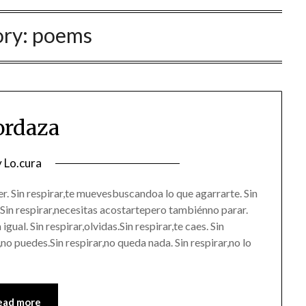
ory:
poems
rdaza
osted
y
Lo.cura
n
er. Sin respirar,te muevesbuscandoa lo que agarrarte. Sin
5/08/2016
. Sin respirar,necesitas acostartepero tambiénno parar.
igual. Sin respirar,olvidas.Sin respirar,te caes. Sin
r,no puedes.Sin respirar,no queda nada. Sin respirar,no lo
ead more