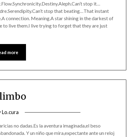
low.Synchronicity.Destiny.Aleph.Can’t stop it…
7/05/2016
e.Serendipity.Can’t stop that beating…That instant
.A connection. Meaning.A star shining in the darkest of
to live them.I live trying to forget that they are just
ead more
 limbo
osted
y
Lo.cura
n
aricias no dadas.Es la aventura imaginada,el beso
5/05/2016
abandonada. Y un niño que mira,expectante ante un reloj