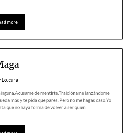
ead more
Maga
osted
y
Lo.cura
n
 ninguna.Acúsame de mentirte.Traicióname lanzándome
4/05/2016
ueda más y te pida que pares. Pero no me hagas caso.Yo
ta que no haya forma de volver a ser quién
ead more