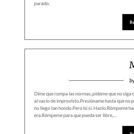
parado.
R
P
b
o
Dime que rompa las normas, pídeme que no siga
0
al vacío de improvisto.Presióname hasta que no p
no llego tan hondo.Pero tú sí. Hazlo.Rómpeme has
era.Rómpeme para que pueda ser libre,…
R