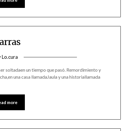
arras
osted
y
Lo.cura
n
ser soltadaen un tiempo que pasó. Remordimiento y
4/05/2016
cha,en una casa llamadaJaula y una historiallamada
ead more