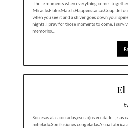
Those moments when everything comes together.F
2
Miracle.Fluke.Match.Happenstance.Coup de foudr
when you see it and a shiver goes down your spine
nights. I pray for those moments to come. I survive 
memories…
R
El
P
b
o
Son esas alas cortadas,esos ojos vendados,esas c
0
anhelado.Son ilusiones congeladas.Y una fábrica 