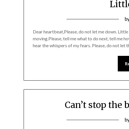
Litt
P
b
o
Dear heartbeat,Please, do not let me down. Littl
1
moving.Please, tell me what to do next, tell me how
hear the whispers of my fears. Please, do not let 
R
Can’t stop the 
P
b
o