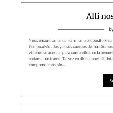
Allí n
P
b
o
Y nos encontramos,con un mismo propósito.En u
1
tiempo,olvidados ya esos cuerpos de más. Somos 
visiones se acercan,para confundirse en la penum
andamos un tramo. Tal vez en direcciones distinta
comprendemos, sin…
R