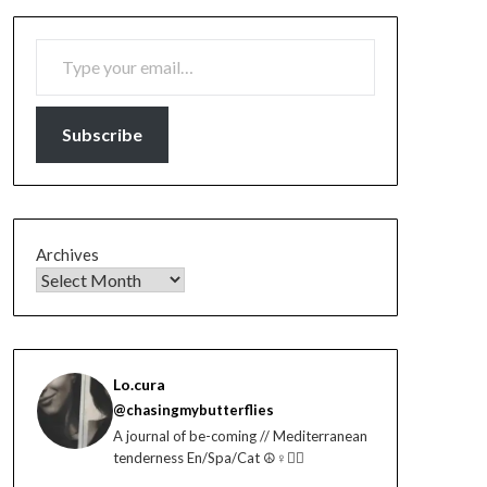
TYPE YOUR EMAIL…
Subscribe
Archives
Lo.cura
@chasingmybutterflies
A journal of be-coming // Mediterranean
tenderness En/Spa/Cat ☮️♀️🏳️‍🌈