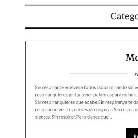
Categ
Mo
P
b
o
Sin respirar,te vuelvesa todos lados,mirando sin v
0
respirar,quieres gritar,tener palabraspara no huir
Sin respirar,quieres que acabe.Sin respirar,ya te da 
respirar,no ves.Te pierdes,sin respirar. Sin respira
sientes. Sin respirar.Pero tienes que…
R