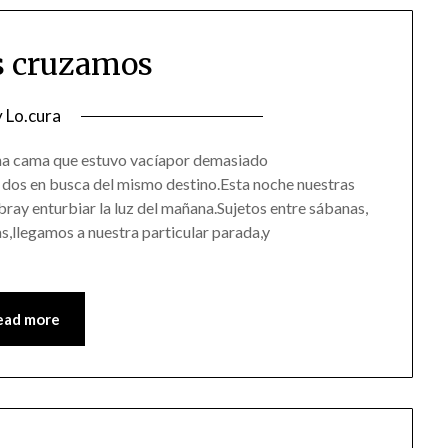
os cruzamos
osted
y
Lo.cura
n
na cama que estuvo vacíapor demasiado
6/07/2016
dos en busca del mismo destino.Esta noche nuestras
bray enturbiar la luz del mañana.Sujetos entre sábanas,
s,llegamos a nuestra particular parada,y
ead more