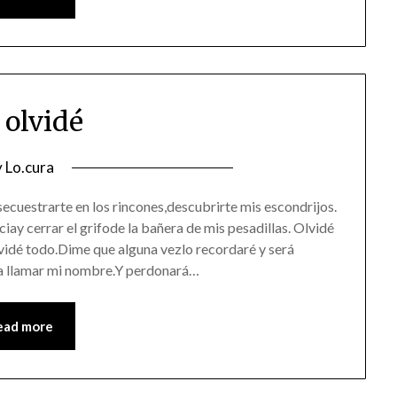
olvidé
osted
y
Lo.cura
n
ecuestrarte en los rincones,descubrirte mis escondrijos.
5/08/2016
ciay cerrar el grifode la bañera de mis pesadillas. Olvidé
lvidé todo.Dime que alguna vezlo recordaré y será
áa llamar mi nombre.Y perdonará…
ead more